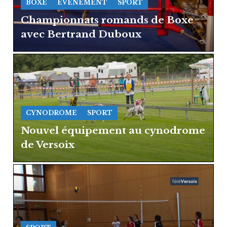
BOXE
EVÉNEMENT
SPORT
Championnats romands de Boxe
avec Bertrand Duboux
CYNODROME
SPORT
Nouvel équipement au cynodrome
de Versoix