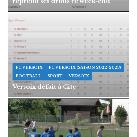
reprend ses droits ce week-end​
FC VERSOIX
FC VERSOIX (SAISON 2022-2023)
FOOTBALL
SPORT
VERSOIX
Versoix défait à City