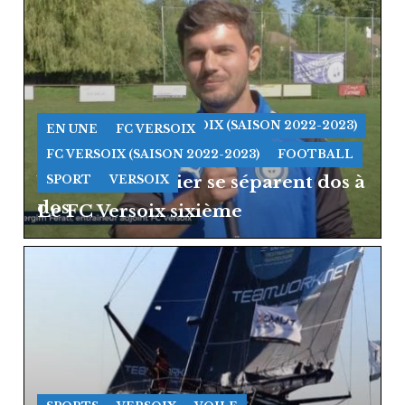
FC VERSOIX
FC VERSOIX (SAISON 2022-2023)
EN UNE
FC VERSOIX
FOOTBALL
SPORT
VERSOIX
FC VERSOIX (SAISON 2022-2023)
FOOTBALL
Versoix et Vernier se séparent dos à
SPORT
VERSOIX
dos
Le FC Versoix sixième