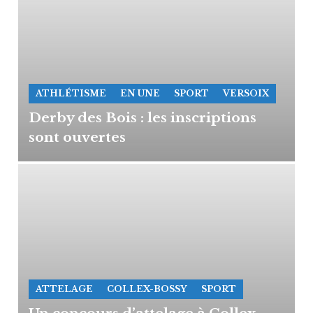
ATHLÉTISME
EN UNE
SPORT
VERSOIX
Derby des Bois : les inscriptions
sont ouvertes
ATTELAGE
COLLEX-BOSSY
SPORT