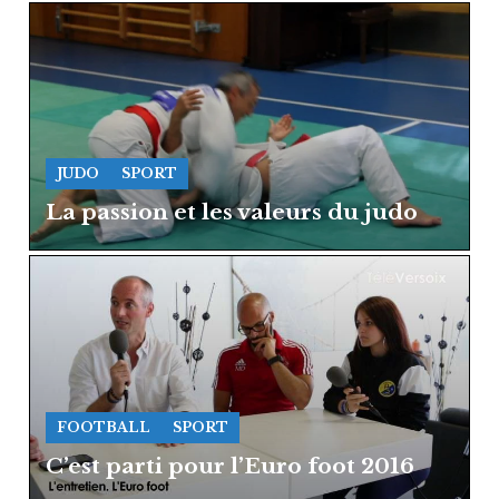
JUDO
SPORT
La passion et les valeurs du judo
FOOTBALL
SPORT
C’est parti pour l’Euro foot 2016