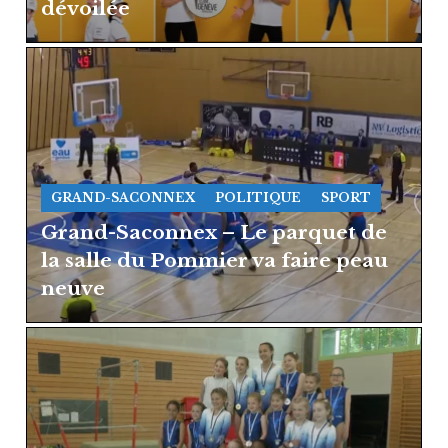
dévoilée
GRAND-SACONNEX
POLITIQUE
SPORT
Grand-Saconnex – Le parquet de
la salle du Pommier va faire peau
neuve