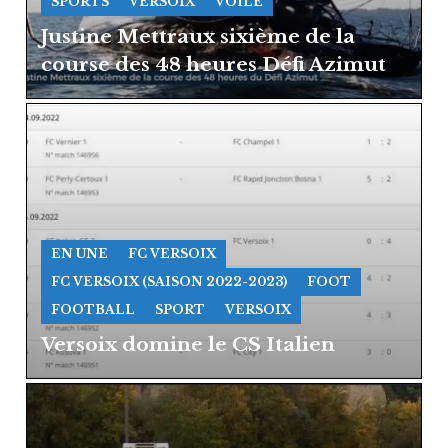
SPORTS
VERSOIX
VOILE
Justine Mettraux sixième de la
course des 48 heures Défi Azimut
EN UNE
FC VERSOIX
FC VERSOIX (SAISON 2022-2023)
FOOT
FOOTBALL
SPORT
VERSOIX
Versoix domine le CS Italien