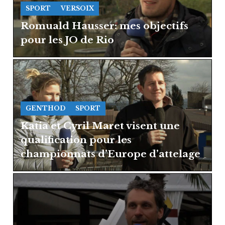
SPORT
VERSOIX
Romuald Hausser: mes objectifs
pour les JO de Rio
GENTHOD
SPORT
Katia et Cyril Maret visent une
qualification pour les
championnats d’Europe d’attelage