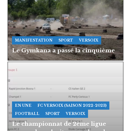
MANIFESTATION
SPORT
VERSOIX
Le Gymkana a passé la cinquième
EN UNE
FC VERSOIX (SAISON 2022-2023)
FOOTBALL
SPORT
VERSOIX
Le championnat de 2ème ligue