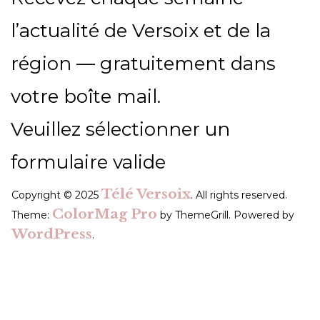
l’actualité de Versoix et de la
région — gratuitement dans
votre boîte mail.
Veuillez sélectionner un
formulaire valide
Télé Versoix
Copyright © 2025
. All rights reserved.
ColorMag Pro
Theme:
by ThemeGrill. Powered by
WordPress
.
Recevez l’actu locale de Versoix &
région