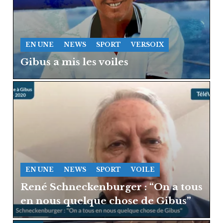
EN UNE
NEWS
SPORT
VERSOIX
Gibus a mis les voiles
EN UNE
NEWS
SPORT
VOILE
René Schneckenburger : “On a tous
en nous quelque chose de Gibus”