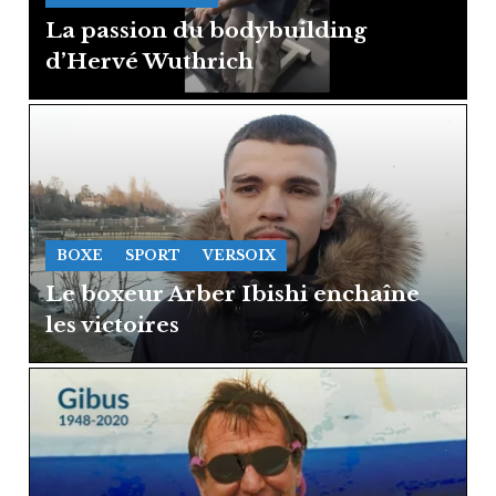
La passion du bodybuilding
d’Hervé Wuthrich
BOXE
SPORT
VERSOIX
Le boxeur Arber Ibishi enchaîne
les victoires