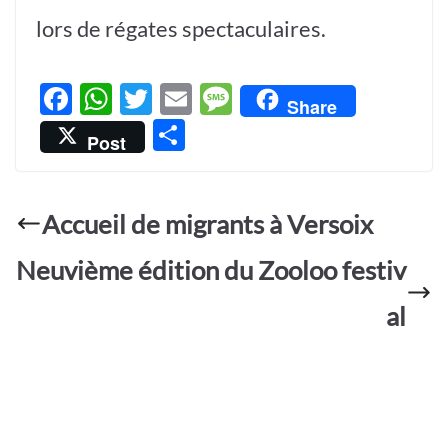
lors de régates spectaculaires.
F
W
T
E
M
Share
ac
h
w
m
es
P
Post
e
at
itt
ail
sa
ar
b
s
er
g
ta
o
A
e
Accueil de migrants à Versoix
g
o
p
er
Neuvième édition du Zooloo festiv
k
p
al