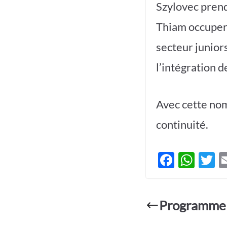
Szylovec prend
Thiam occupera
secteur juniors
l’intégration 
Avec cette nomi
continuité.
F
W
T
ac
h
e
at
it
Programme e
b
s
e
o
A