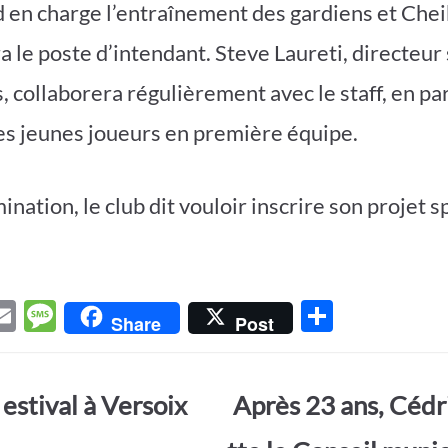
 en charge l’entraînement des gardiens et Che
 le poste d’intendant. Steve Laureti, directeur 
, collaborera régulièrement avec le staff, en pa
des jeunes joueurs en première équipe.
nation, le club dit vouloir inscrire son projet sp
E
M
P
Share
Post
w
m
es
ar
t
ail
sa
ta
stival à Versoix
Après 23 ans, Cédr
r
g
g
e
er