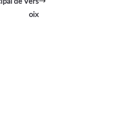
cipal de Vers
oix