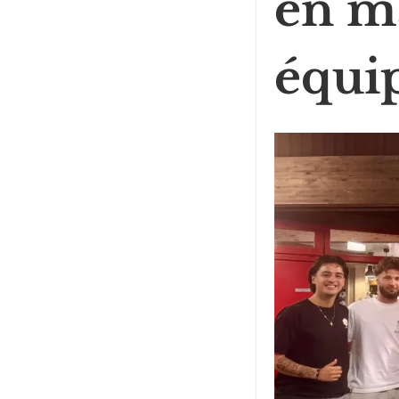
en m
équi