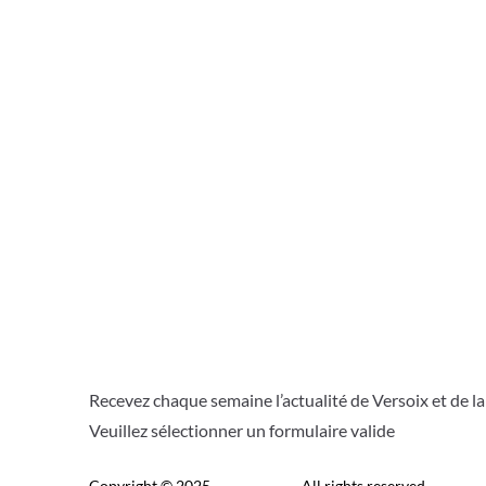
o
p
k
p
Recevez chaque semaine l’actualité de Versoix et de l
Veuillez sélectionner un formulaire valide
Copyright © 2025
Télé Versoix
. All rights reserved.