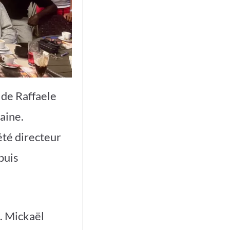
 de Raffaele
aine.
été directeur
puis
a. Mickaël