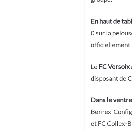
En haut de tab
0 sur la pelou
officiellement
Le
FC Versoix
disposant de C
Dans le ventr
Bernex-Configno
et FC Collex-B