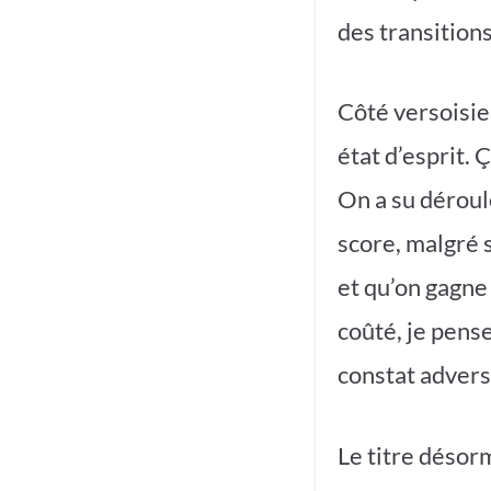
des transition
Côté versoisie
état d’esprit. 
On a su déroul
score, malgré 
et qu’on gagne
coûté, je pense
constat advers
Le titre désorm