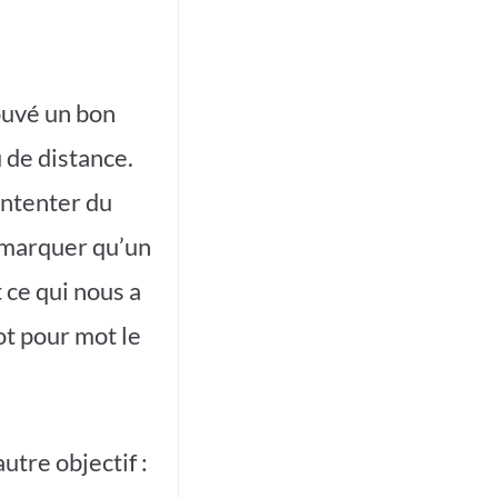
ouvé un bon
 de distance.
ontenter du
n marquer qu’un
 ce qui nous a
ot pour mot le
utre objectif :