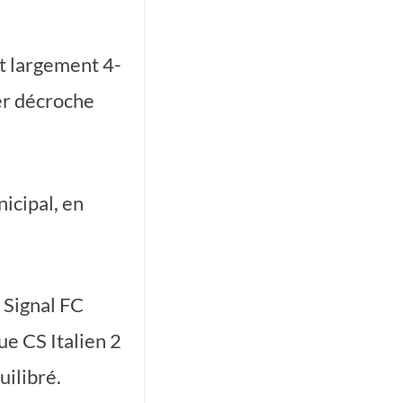
nt largement 4-
er décroche
icipal, en
 Signal FC
ue CS Italien 2
uilibré.