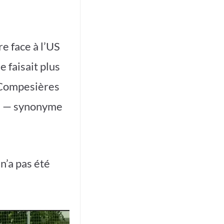
re face à l’US
 faisait plus
au Compesières
ce — synonyme
n’a pas été