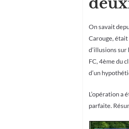
deux
On savait depui
Carouge, était 
d’illusions sur
FC, 4ème du c
d’un hypothét
L’opération a é
parfaite. Résu