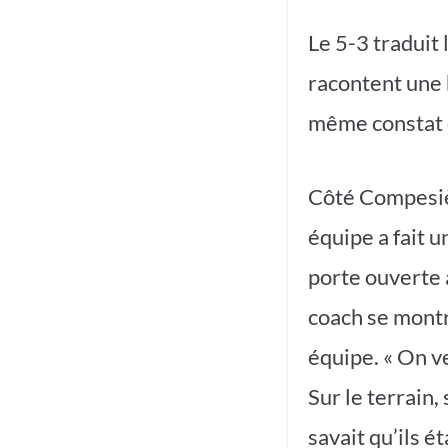
Le 5-3 traduit 
racontent une 
même constat 
Côté Compesièr
équipe a fait 
porte ouverte 
coach se montr
équipe. « On v
Sur le terrain,
savait qu’ils é