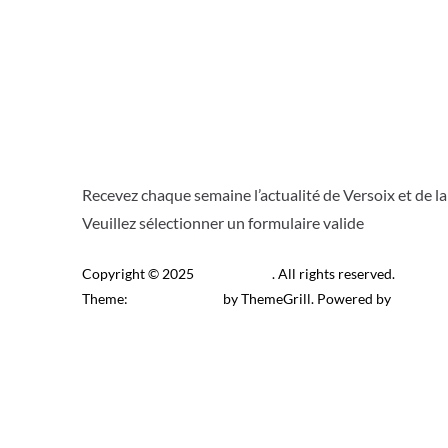
Recevez chaque semaine l’actualité de Versoix et de l
Veuillez sélectionner un formulaire valide
Copyright © 2025
Télé Versoix
. All rights reserved.
Theme:
ColorMag Pro
by ThemeGrill. Powered by
WordPr
Recevez l’actu locale de 