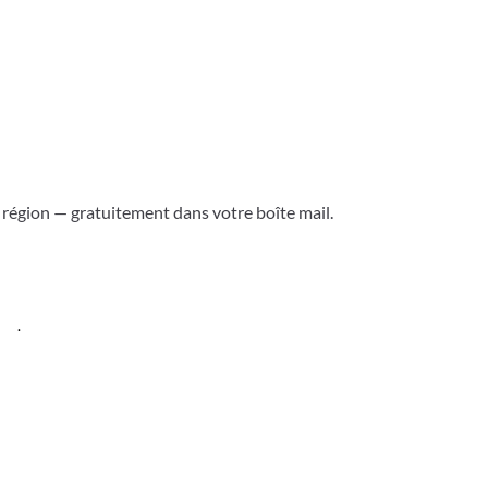
a région — gratuitement dans votre boîte mail.
ess
.
Versoix & région