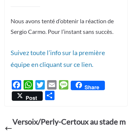
Nous avons tenté d’obtenir la réaction de
Sergio Carmo. Pour l’instant sans succès.
Suivez toute l’info sur la première
équipe en cliquant sur ce lien.
F
W
T
E
M
Share
ac
h
w
m
es
P
Post
e
at
itt
ail
sa
ar
b
s
er
g
ta
o
A
e
Versoix/Perly-Certoux au stade m
g
o
p