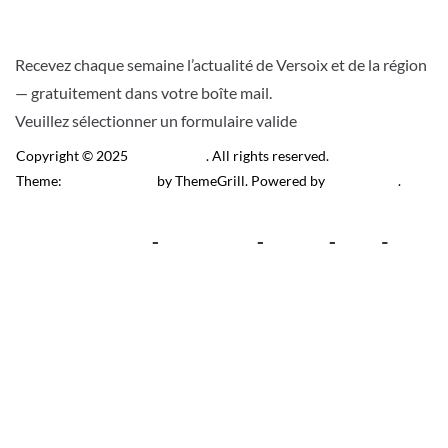
Recevez chaque semaine l’actualité de Versoix et de la région
— gratuitement dans votre boîte mail.
Veuillez sélectionner un formulaire valide
Copyright © 2025
Télé Versoix
. All rights reserved.
Theme:
ColorMag Pro
by ThemeGrill. Powered by
WordPress
.
Recevez l’actu locale de
Versoix & région
J’accepte de recevoir la newsletter.