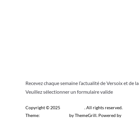
o
p
k
p
Recevez chaque semaine l’actualité de Versoix et de l
Veuillez sélectionner un formulaire valide
Copyright © 2025
Télé Versoix
. All rights reserved.
Theme:
ColorMag Pro
by ThemeGrill. Powered by
WordPr
Recevez l’actu locale de 