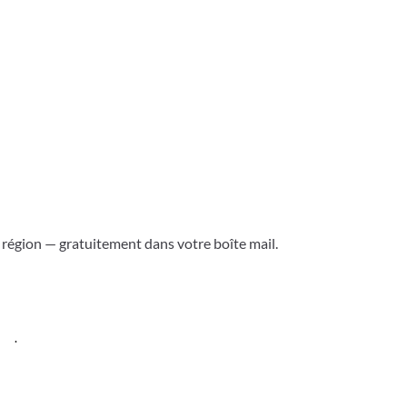
a région — gratuitement dans votre boîte mail.
ess
.
Versoix & région