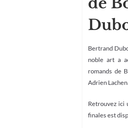
de B
Dub
Bertrand Dubou
noble art a 
romands de Bo
Adrien Lachena
Retrouvez ici
finales est di