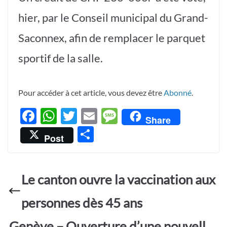
hier, par le Conseil municipal du Grand-
Saconnex, afin de remplacer le parquet
sportif de la salle.
Pour accéder à cet article, vous devez être
Abonné
.
F
W
T
E
M
Share
ac
h
w
m
es
P
Post
e
at
itt
ail
sa
ar
b
s
er
g
ta
o
A
e
Le canton ouvre la vaccination aux
g
o
p
er
personnes dès 45 ans
k
p
Genève – Ouverture d’une nouvell