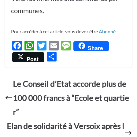
communes.
Pour accéder à cet article, vous devez être
Abonné
.
F
W
T
E
M
Share
ac
h
w
m
es
P
Post
e
at
itt
ail
sa
ar
b
s
er
g
ta
o
A
e
Le Conseil d’Etat accorde plus de
g
o
p
er
100 000 francs à “Ecole et quartie
k
p
r”
Elan de solidarité à Versoix après l