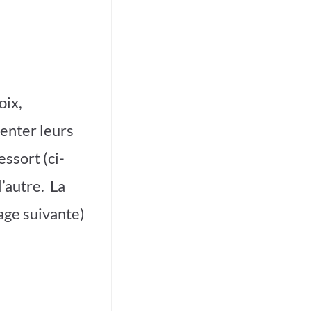
oix,
enter leurs
ssort (ci-
’autre. La
age suivante)