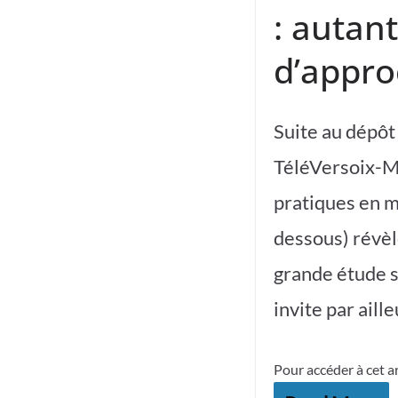
: autan
d’appro
Suite au dépôt
TéléVersoix-M
pratiques en ma
dessous) révèl
grande étude s
invite par aill
Pour accéder à cet a