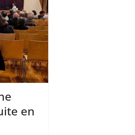
une
uite en