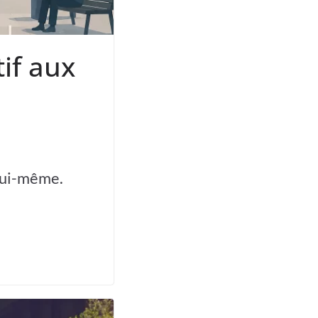
tif aux
lui-même.