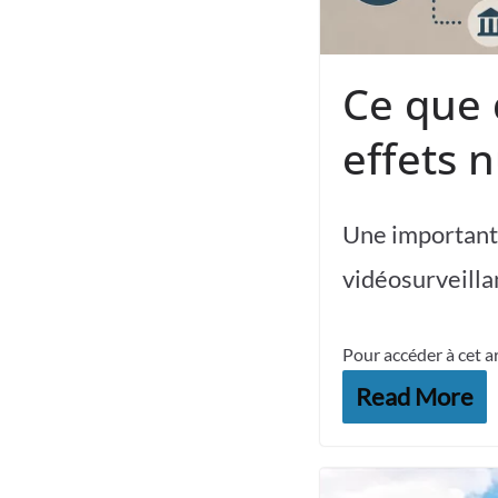
Ce que d
effets 
Une importante
vidéosurveill
Pour accéder à cet a
Read More