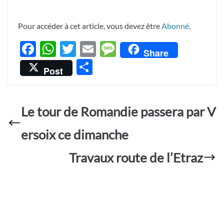
Pour accéder à cet article, vous devez être
Abonné
.
F
W
T
E
M
Share
ac
h
w
m
es
P
Post
e
at
itt
ail
sa
ar
b
s
er
g
ta
o
A
e
Le tour de Romandie passera par V
g
o
p
er
ersoix ce dimanche
k
p
Travaux route de l’Etraz