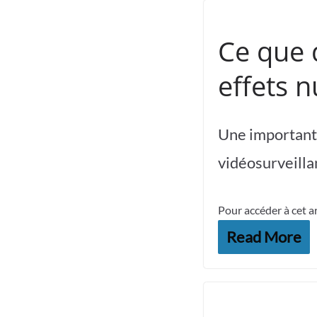
Ce que d
effets 
Une importante
vidéosurveill
Pour accéder à cet a
Read More