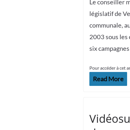
Le conseiller 
législatif de V
communale, au 
2003 sous les 
six campagnes 
Pour accéder à cet a
Read More
Vidéosur