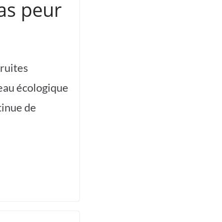
as peur
truites
seau écologique
tinue de