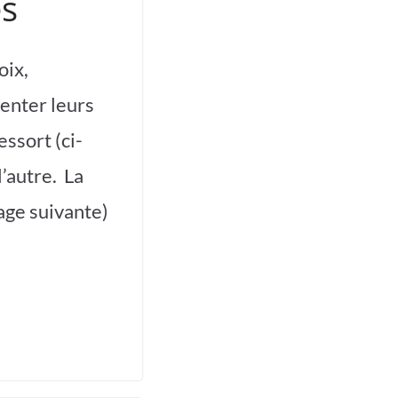
es
oix,
enter leurs
ssort (ci-
’autre. La
age suivante)