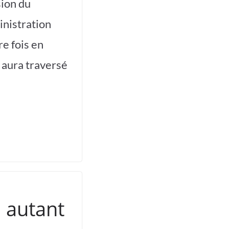
sion du
ministration
e fois en
e aura traversé
: autant