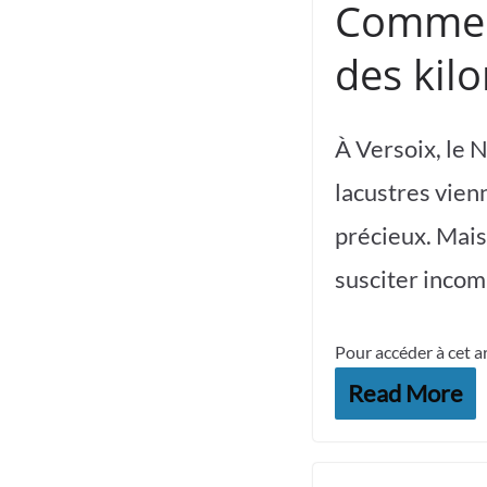
Comme l
des kil
À Versoix, le N
lacustres vien
précieux. Mais 
susciter incom
Pour accéder à cet a
Read More