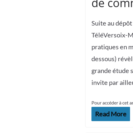
de comm
Suite au dépôt
TéléVersoix-M
pratiques en ma
dessous) révèl
grande étude s
invite par aill
Pour accéder à cet a
Read More