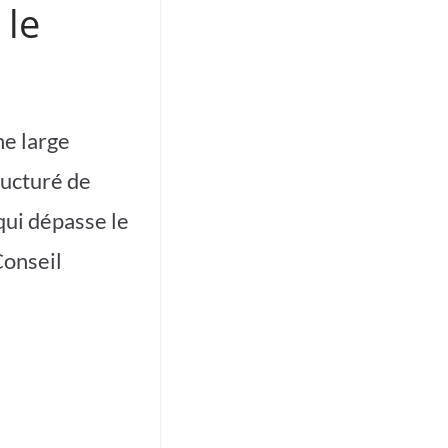
 le
ne large
ucturé de
qui dépasse le
Conseil