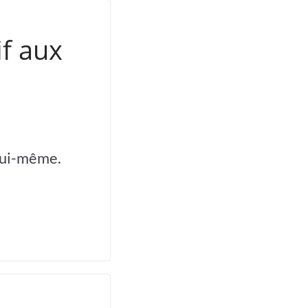
if aux
lui-même.