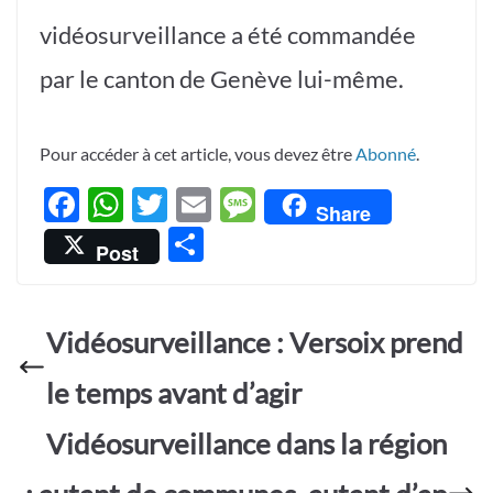
vidéosurveillance a été commandée
par le canton de Genève lui-même.
Pour accéder à cet article, vous devez être
Abonné
.
F
W
T
E
M
Share
ac
h
w
m
es
P
Post
e
at
itt
ail
sa
ar
b
s
er
g
ta
o
A
e
Vidéosurveillance : Versoix prend
g
o
p
er
le temps avant d’agir
k
p
Vidéosurveillance dans la région