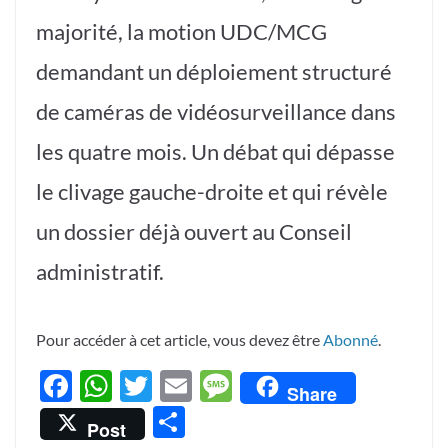
majorité, la motion UDC/MCG
demandant un déploiement structuré
de caméras de vidéosurveillance dans
les quatre mois. Un débat qui dépasse
le clivage gauche-droite et qui révèle
un dossier déjà ouvert au Conseil
administratif.
Pour accéder à cet article, vous devez être
Abonné
.
F
W
T
E
M
Share
ac
h
w
m
es
P
Post