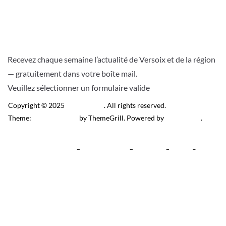
Recevez chaque semaine l’actualité de Versoix et de la région
— gratuitement dans votre boîte mail.
Veuillez sélectionner un formulaire valide
Copyright © 2025
Télé Versoix
. All rights reserved.
Theme:
ColorMag Pro
by ThemeGrill. Powered by
WordPress
.
Recevez l’actu locale de
Versoix & région