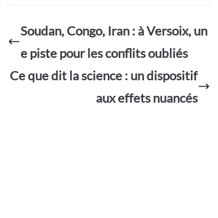
e
at
itt
ail
sa
ar
b
s
er
g
ta
o
A
e
Soudan, Congo, Iran : à Versoix, un
g
o
p
er
e piste pour les conflits oubliés
k
p
Ce que dit la science : un dispositif
aux effets nuancés