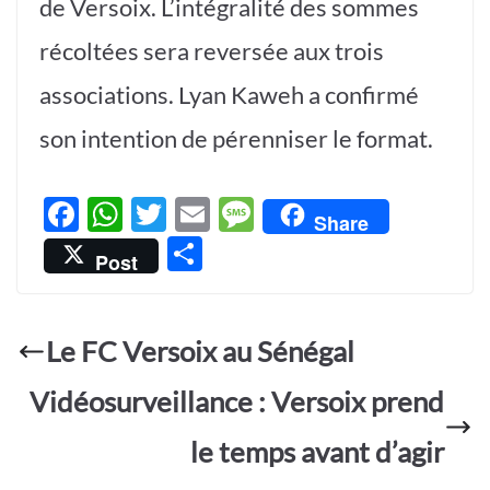
de Versoix. L’intégralité des sommes
récoltées sera reversée aux trois
associations. Lyan Kaweh a confirmé
son intention de pérenniser le format.
F
W
T
E
M
Share
ac
h
w
m
es
P
Post
e
at
itt
ail
sa
ar
b
s
er
g
ta
o
A
e
Le FC Versoix au Sénégal
g
o
p
er
Vidéosurveillance : Versoix prend
k
p
le temps avant d’agir