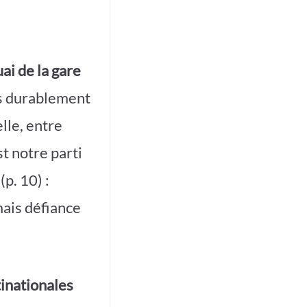
ai de la gare
ies durablement
elle, entre
t notre parti
(p. 10) :
mais défiance
tinationales