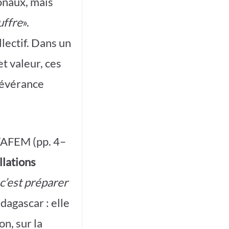
onaux, mais
uffre
».
llectif. Dans un
et valeur, ces
rsévérance
 l’AFEM (pp. 4–
llations
c’est préparer
dagascar : elle
n, sur la