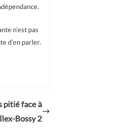
 indépendance.
nte n’est pas
e d’en parler.
 pitié face à
llex-Bossy 2