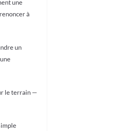
nnent une
 renoncer à
fendre un
 une
r le terrain —
simple