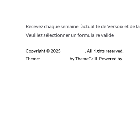
Recevez chaque semaine l’actualité de Versoix et de l
Veuillez sélectionner un formulaire valide
Copyright © 2025
Télé Versoix
. All rights reserved.
Theme:
ColorMag Pro
by ThemeGrill. Powered by
WordPr
Recevez l’actu locale de 
J’accepte de recevoir la newsletter.