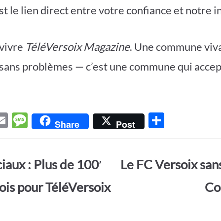
st le lien direct entre votre confiance et notre
 vivre
TéléVersoix Magazine
. Une commune viva
ans problèmes — c’est une commune qui accept
E
M
P
Share
Post
w
m
es
ar
t
ail
sa
ta
iaux : Plus de 100′
Le FC Versoix sans
r
g
g
e
er
is pour TéléVersoix
Co