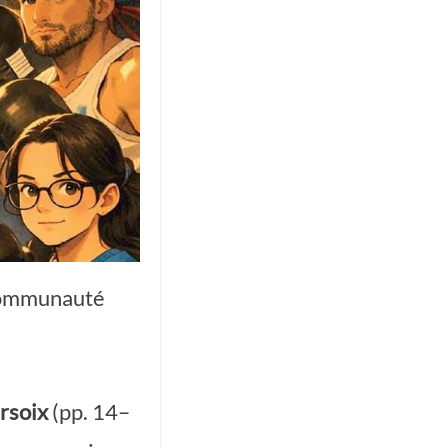
 communauté
rsoix
(pp. 14–