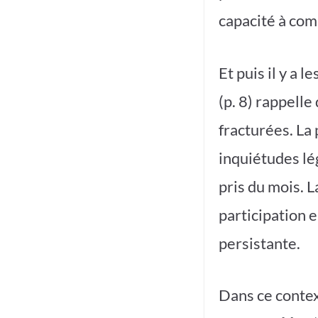
capacité à com
Et puis il y a 
(p. 8) rappell
fracturées. La 
inquiétudes lé
pris du mois. L
participation 
persistante.
Dans ce contex