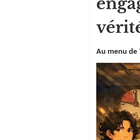
enga
vérit
Au menu de 