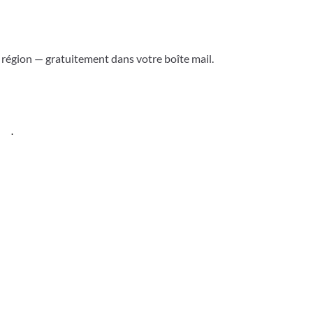
a région — gratuitement dans votre boîte mail.
ess
.
Versoix & région