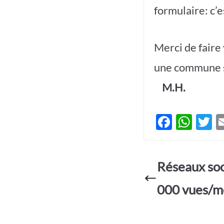
formulaire: c’e
Merci de faire
une commune s
M.H.
F
W
T
ac
h
e
at
it
Réseaux soc
b
s
e
o
A
000 vues/mo
o
p
k
p