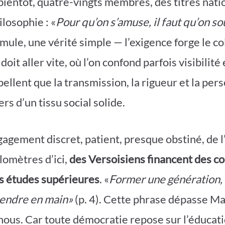
 bientôt, quatre-vingts membres, des titres nati
losophie : «
Pour qu’on s’amuse, il faut qu’on so
mule, une vérité simple — l’exigence forge le co
oit aller vite, où l’on confond parfois visibilité 
ellent que la transmission, la rigueur et la pe
ers d’un tissu social solide.
engagement discret, patient, presque obstiné, de
lomètres d’ici,
des Versoisiens financent des co
es études supérieures
. «
Former une génération, 
rendre en main»
(p. 4). Cette phrase dépasse Ma
nous. Car toute démocratie repose sur l’éducatio