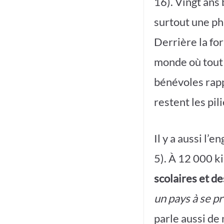
16). Vingt ans
surtout une phi
Derrière la for
monde où tout d
bénévoles rapp
restent les pili
Il y a aussi l’
5). À 12 000 ki
scolaires et d
un pays à se p
parle aussi de 