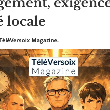
gement, exigence
é locale
TéléVersoix Magazine.