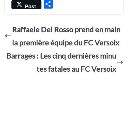
ac
h
w
m
es
P
Post
e
at
itt
ail
sa
ar
b
s
er
g
ta
o
A
e
Raffaele Del Rosso prend en main
g
o
p
er
la première équipe du FC Versoix
k
p
Barrages : Les cinq dernières minu
tes fatales au FC Versoix