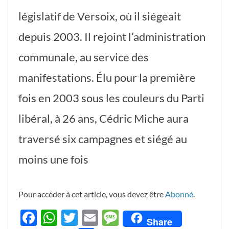
législatif de Versoix, où il siégeait
depuis 2003. Il rejoint l’administration
communale, au service des
manifestations. Élu pour la première
fois en 2003 sous les couleurs du Parti
libéral, à 26 ans, Cédric Miche aura
traversé six campagnes et siégé au
moins une fois
Pour accéder à cet article, vous devez être
Abonné
.
F
W
T
E
M
Share