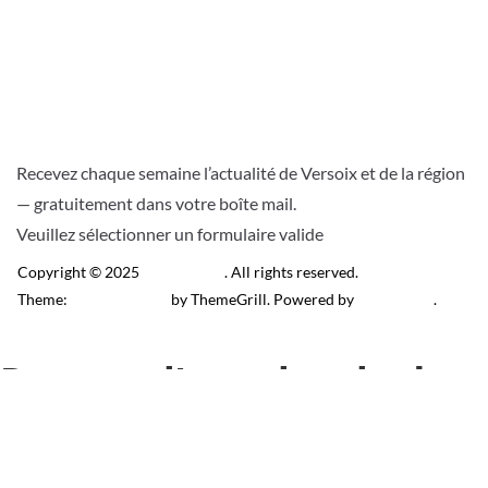
Recevez chaque semaine l’actualité de Versoix et de la région
— gratuitement dans votre boîte mail.
Veuillez sélectionner un formulaire valide
Copyright © 2025
Télé Versoix
. All rights reserved.
Theme:
ColorMag Pro
by ThemeGrill. Powered by
WordPress
.
Recevez l’actu locale de
Versoix & région