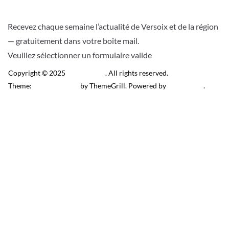
Recevez chaque semaine l’actualité de Versoix et de la région
— gratuitement dans votre boîte mail.
Veuillez sélectionner un formulaire valide
Copyright © 2025
Télé Versoix
. All rights reserved.
Theme:
ColorMag Pro
by ThemeGrill. Powered by
WordPress
.
Recevez l’actu locale de
Versoix & région
J’accepte de recevoir la newsletter.