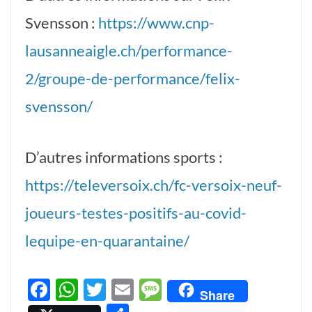
Svensson :
https://www.cnp-
lausanneaigle.ch/performance-
2/groupe-de-performance/felix-
svensson/
D’autres informations sports :
https://televersoix.ch/fc-versoix-neuf-
joueurs-testes-positifs-au-covid-
lequipe-en-quarantaine/
F
W
T
E
M
Share
ac
h
w
m
es