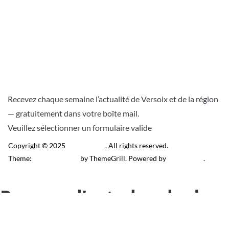
Recevez chaque semaine l’actualité de Versoix et de la région
— gratuitement dans votre boîte mail.
Veuillez sélectionner un formulaire valide
Copyright © 2025
Télé Versoix
. All rights reserved.
Theme:
ColorMag Pro
by ThemeGrill. Powered by
WordPress
.
Recevez l’actu locale de
Versoix & région