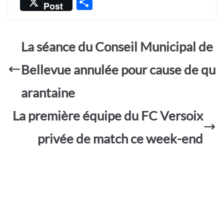
P
Post
e
at
itt
ail
sa
ar
b
s
er
g
ta
o
A
e
La séance du Conseil Municipal de
g
o
p
er
Bellevue annulée pour cause de qu
k
p
arantaine
La première équipe du FC Versoix
privée de match ce week-end