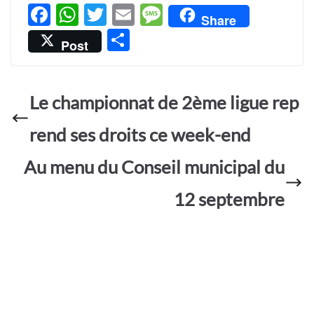
F
W
T
E
M
Share
ac
h
w
m
es
P
Post
e
at
itt
ail
sa
ar
b
s
er
g
ta
o
A
e
Le championnat de 2ème ligue rep
g
o
p
er
rend ses droits ce week-end​
k
p
Au menu du Conseil municipal du
12 septembre