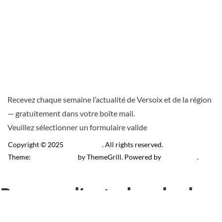
Recevez chaque semaine l’actualité de Versoix et de la région
— gratuitement dans votre boîte mail.
Veuillez sélectionner un formulaire valide
Copyright © 2025
Télé Versoix
. All rights reserved.
Theme:
ColorMag Pro
by ThemeGrill. Powered by
WordPress
.
Recevez l’actu locale de
Versoix & région