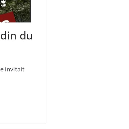
rdin du
 invitait