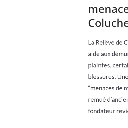
menaces
Coluche
La Relève de C
aide aux démun
plaintes, cert
blessures. Une
“menaces de mo
remué d’ancie
fondateur revie