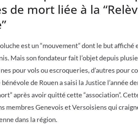
 de mort liée à la “Relè
”
oluche est un “mouvement” dont le but affiché e
is. Mais son fondateur fait l’objet depuis plusi
aines pour vols ou escroqueries, d’autres pour c
 bénévole de Rouen a saisi la Justice l’année d
rt” après avoir quitté cette “association”. Cett
ns membres Genevois et Versoisiens qui craign
nne dans la région. ​