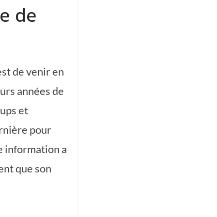
ve de
st de venir en
eurs années de
oups et
ernière pour
e information a
ent que son