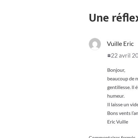
Une réfle
Vuille Eric
22 avril 2
Bonjour,
beaucoup de ma
gentillesse. I
humeur.
Il laisse un v
Bons vents l’a
Eric Vuille
Commentaires fermés.