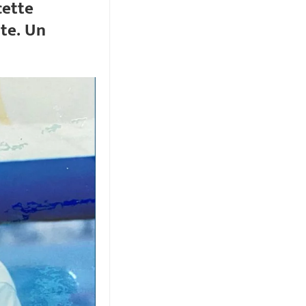
cette
te. Un