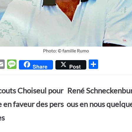
Photo: © famille Rumo
E
M
P
Share
Post
w
m
es
ar
t
ail
sa
ta
couts Choiseul pour
René Schneckenburg
r
g
g
e
er
e en faveur des pers
ous en nous quelqu
es