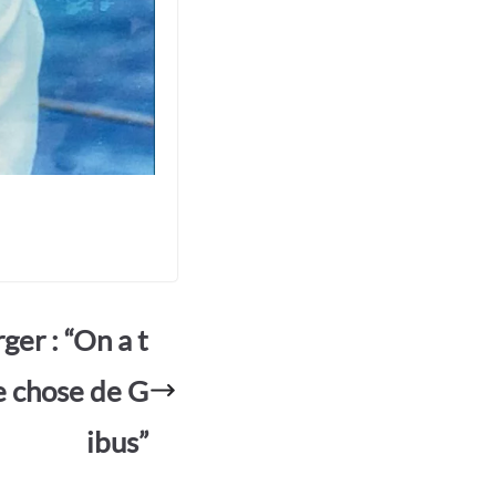
er : “On a t
e chose de G
ibus”