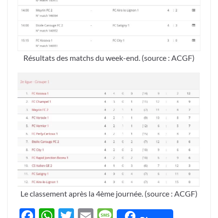
Résultats des matchs du week-end. (source : ACGF)
Le classement après la 4ème journée. (source : ACGF)
F
W
T
E
M