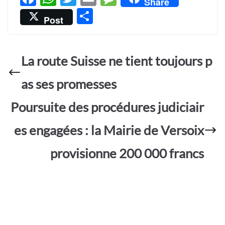
Share
ac
h
w
m
es
P
Post
e
at
itt
ail
sa
ar
b
s
er
g
ta
o
A
e
La route Suisse ne tient toujours p
g
o
p
er
as ses promesses
k
p
Poursuite des procédures judiciair
es engagées : la Mairie de Versoix
provisionne 200 000 francs