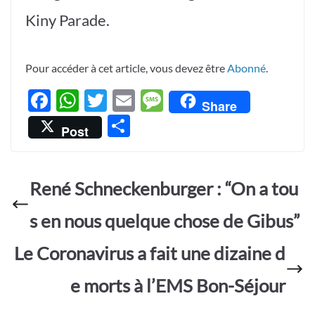
Kiny Parade.
Pour accéder à cet article, vous devez être
Abonné
.
F
W
T
E
M
Share
ac
h
w
m
es
P
Post
e
at
itt
ail
sa
ar
b
s
er
g
ta
o
A
e
René Schneckenburger : “On a tou
g
o
p
er
s en nous quelque chose de Gibus”
k
p
Le Coronavirus a fait une dizaine d
e morts à l’EMS Bon-Séjour