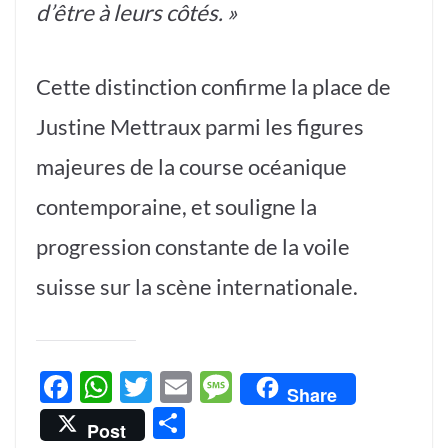
d’être à leurs côtés. »
Cette distinction confirme la place de
Justine Mettraux parmi les figures
majeures de la course océanique
contemporaine, et souligne la
progression constante de la voile
suisse sur la scène internationale.
F
W
T
E
M
Share
ac
h
w
m
es
P
Post