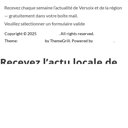
Recevez chaque semaine l’actualité de Versoix et de la région
— gratuitement dans votre boîte mail.
Veuillez sélectionner un formulaire valide
Copyright © 2025
Télé Versoix
. All rights reserved.
Theme:
ColorMag Pro
by ThemeGrill. Powered by
WordPress
.
Recevez l’actu locale de
Versoix & région
J’accepte de recevoir la newsletter.