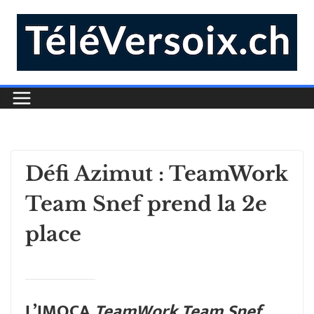
Défi Azimut : TeamWork
Team Snef prend la 2e
place
L’IMOCA
TeamWork Team Snef
,