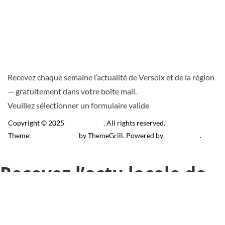
Recevez chaque semaine l’actualité de Versoix et de la région
— gratuitement dans votre boîte mail.
Veuillez sélectionner un formulaire valide
Copyright © 2025
Télé Versoix
. All rights reserved.
Theme:
ColorMag Pro
by ThemeGrill. Powered by
WordPress
.
Recevez l’actu locale de
Versoix & région