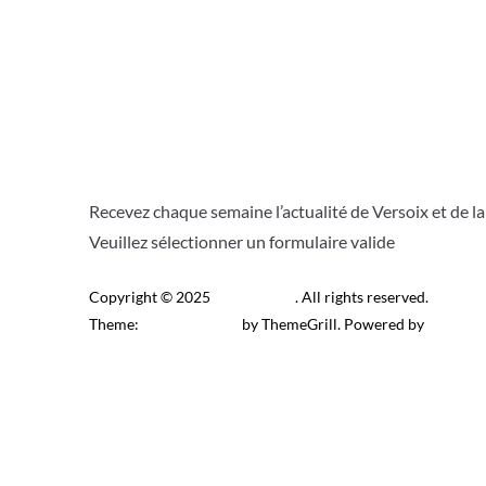
Recevez chaque semaine l’actualité de Versoix et de l
Veuillez sélectionner un formulaire valide
Copyright © 2025
Télé Versoix
. All rights reserved.
Theme:
ColorMag Pro
by ThemeGrill. Powered by
WordPr
Recevez l’actu locale de 