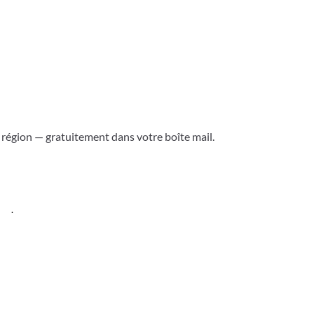
a région — gratuitement dans votre boîte mail.
ess
.
Versoix & région