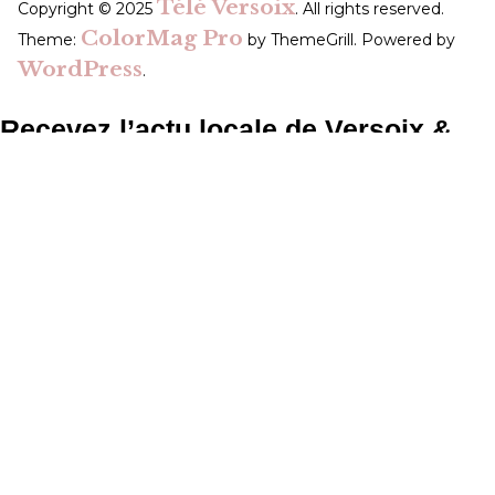
Télé Versoix
Copyright © 2025
. All rights reserved.
ColorMag Pro
Theme:
by ThemeGrill. Powered by
WordPress
.
Recevez l’actu locale de Versoix &
région
J’accepte de recevoir la
newsletter.