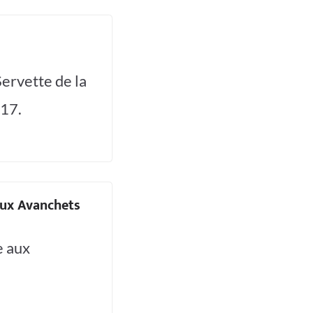
ervette de la
017.
aux Avanchets
e aux