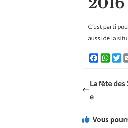
2016
C’est parti pou
aussi de la sit
F
W
T
ac
h
e
at
it
La fête des 
b
s
e
o
A
e
o
p
k
p
Vous pourr