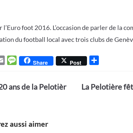
r l’Euro foot 2016. L’occasion de parler de la c
uation du football local avec trois clubs de Genèv
E
M
P
Share
Post
w
m
es
ar
t
ail
sa
ta
20 ans de la Pelotièr
La Pelotière fê
r
g
g
e
er
ez aussi aimer