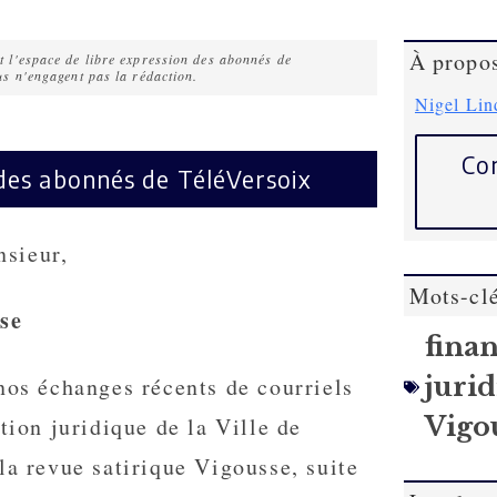
À propos
 l'espace de libre expression des abonnés de
us n'engagent pas la rédaction.
Nigel Lin
Con
des abonnés de TéléVersoix
sieur,
Mots-cl
se
fina
juri
nos échanges récents de courriels
Vigo
ction juridique de la Ville de
la revue satirique Vigousse, suite