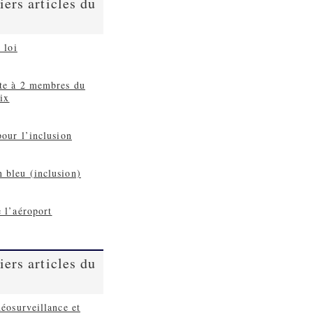
iers articles du
 loi
rte à 2 membres du
ix
pour l’inclusion
 bleu (inclusion)
 l’aéroport
iers articles du
déosurveillance et