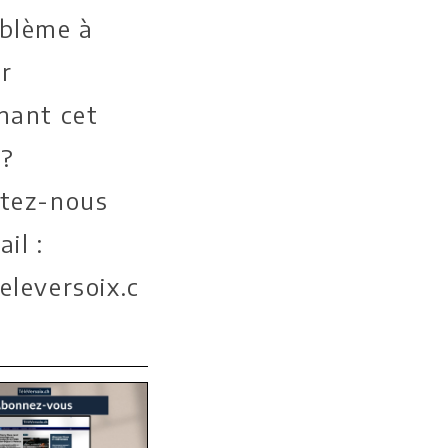
blème à
er
nant cet
 ?
tez-nous
il :
eleversoix.c