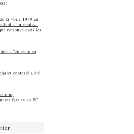
nage
de la voile 1970 au
nthod : un rendez-
ue retrouvé dans les
lder : “Je reste en
chalet contesté a été
es cinq
nutes fatales au FC
rter