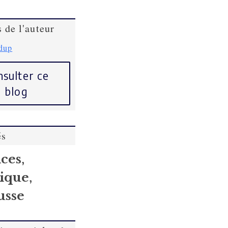
 de l'auteur
dup
sulter ce
blog
és
,
nces
,
dique
usse