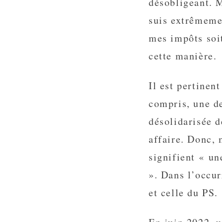
désobligeant. M
suis extrêmemen
mes impôts soit
cette manière.
Il est pertinent
compris, une d
désolidarisée d
affaire. Donc,
signifient « un
». Dans l’occur
et celle du PS.