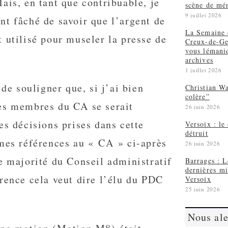
ais, en tant que contribuable, je
scène de mé
9 juillet 2026
t fâché de savoir que l’argent de
La Semaine 
 utilisé pour museler la presse de
Creux-de-Ge
vous lémaniq
archives
1 juillet 2026
 de souligner que, si j’ai bien
Christian Wa
colère”
es membres du CA se serait
26 juin 2026
es décisions prises dans cette
Versoix : le 
détruit
 mes références au « CA » ci-après
26 juin 2026
e majorité du Conseil administratif
Barrages : L
dernières mi
rence cela veut dire l’élu du PDC
Versoix
25 juin 2026
Nous ale