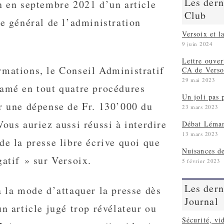
Les dern
n en septembre 2021 d’un article
Club
re général de l’administration
Versoix et la
9 juin 2024
Lettre ouve
rmations, le Conseil Administratif
CA de Verso
29 mai 2023
tamé en tout quatre procédures
Un joli pas 
r une dépense de Fr. 130’000 du
23 mars 2023
Vous auriez aussi réussi à interdire
Débat Léman
13 mars 2023
de la presse libre écrive quoi que
Nuisances de
gatif » sur Versoix.
5 février 2023
Les dern
à la mode d’attaquer la presse dès
Journal
un article jugé trop révélateur ou
Sécurité, vi