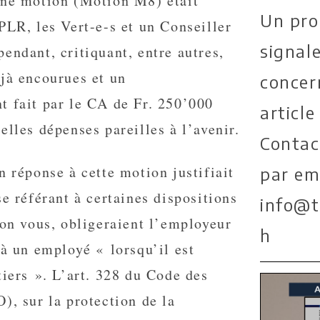
une motion (Motion M8) était
Un pro
PLR, les Vert-e-s et un Conseiller
signal
endant, critiquant, entre autres,
jà encourues et un
concer
t fait par le CA de Fr. 250’000
article
elles dépenses pareilles à l’avenir.
Contac
n réponse à cette motion justifiait
par ema
se référant à certaines dispositions
info@t
lon vous, obligeraient l’employeur
h
 à un employé « lorsqu’il est
tiers ». L’art. 328 du Code des
), sur la protection de la