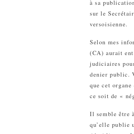
à sa publicatio
sur le Secrétai
versoisienne.
Selon mes info
(CA) aurait en
judiciaires pou
denier public. 
que cet organe 
ce soit de « né
Il semble être 
qu’elle publie 