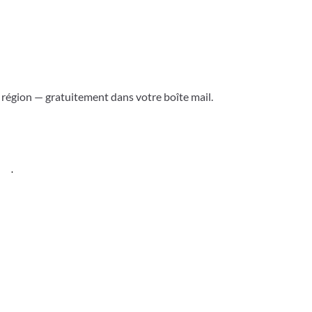
a région — gratuitement dans votre boîte mail.
ess
.
Versoix & région