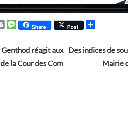
E
M
P
Share
Post
w
m
es
ar
t
ail
sa
ta
 Genthod réagit aux
Des indices de sou
r
g
g
e
er
 de la Cour des Com
Mairie 