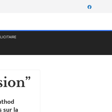
LICITAIRE
sion”
enthod
 sur la