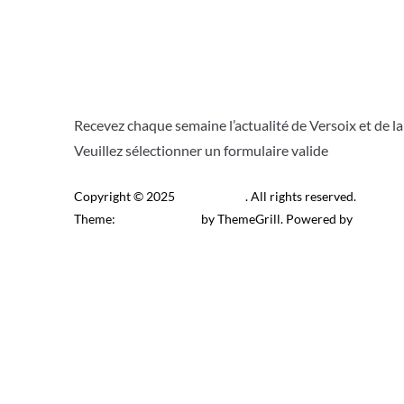
Recevez chaque semaine l’actualité de Versoix et de l
Veuillez sélectionner un formulaire valide
Copyright © 2025
Télé Versoix
. All rights reserved.
Theme:
ColorMag Pro
by ThemeGrill. Powered by
WordPr
Recevez l’actu locale de 
J’accepte de recevoir la newsletter.