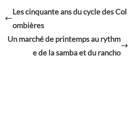
b
s
er
g
ta
o
A
e
Les cinquante ans du cycle des Col
g
o
p
er
ombières
k
p
Un marché de printemps au rythm
e de la samba et du rancho