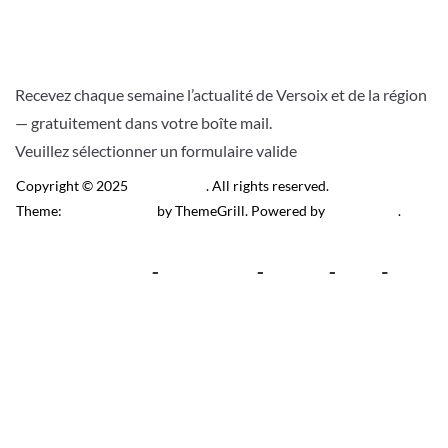
Recevez chaque semaine l’actualité de Versoix et de la région
— gratuitement dans votre boîte mail.
Veuillez sélectionner un formulaire valide
Copyright © 2025
Télé Versoix
. All rights reserved.
Theme:
ColorMag Pro
by ThemeGrill. Powered by
WordPress
.
Recevez l’actu locale de
Versoix & région