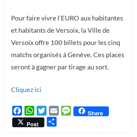
Pour faire vivre l’EURO aux habitantes
et habitants de Versoix, la Ville de
Versoix offre 100 billets pour les cinq
matchs organisés à Genève. Ces places
seront à gagner par tirage au sort.
Cliquez ici
F
W
T
E
M
Share
ac
h
w
m
es
P
Post
e
at
itt
ail
sa
ar