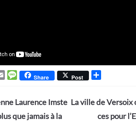
E
M
P
Share
Post
w
m
es
ar
t
ail
sa
ta
enne Laurence Imste
La ville de Versoix 
r
g
g
e
er
lus que jamais à la
ces pour l’