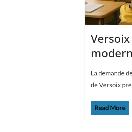
Versoix 
moderni
La demande de c
de Versoix pré
Read More