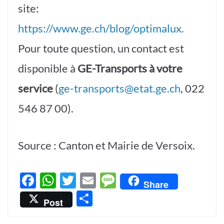
site:
https://www.ge.ch/blog/optimalux.
Pour toute question, un contact est
disponible à
GE-Transports à votre
service
(
ge-transports@etat.ge.ch
, 022
546 87 00).
Source : Canton et Mairie de Versoix.
F
W
T
E
M
Share
ac
h
w
m
es
P
Post
e
at
itt
ail
sa
ar