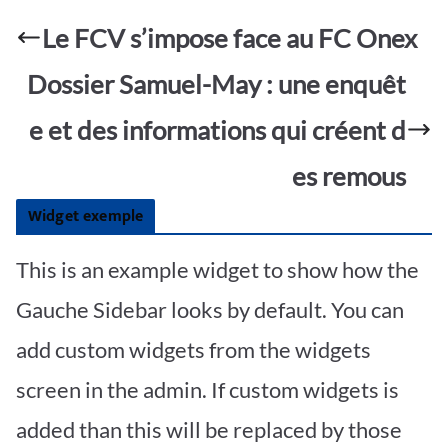
b
s
er
g
ta
o
A
e
Le FCV s’impose face au FC Onex
g
o
p
er
Dossier Samuel-May : une enquêt
k
p
e et des informations qui créent d
es remous
Widget exemple
This is an example widget to show how the
Gauche Sidebar looks by default. You can
add custom widgets from the widgets
screen in the admin. If custom widgets is
added than this will be replaced by those