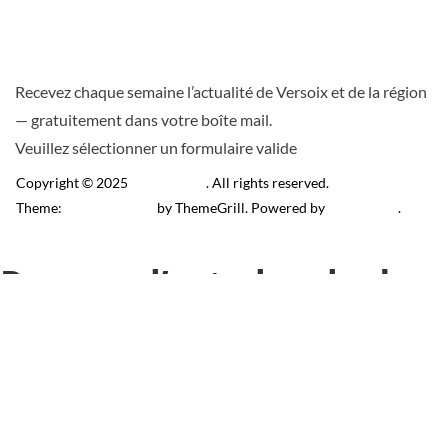
Recevez chaque semaine l’actualité de Versoix et de la région
— gratuitement dans votre boîte mail.
Veuillez sélectionner un formulaire valide
Copyright © 2025
Télé Versoix
. All rights reserved.
Theme:
ColorMag Pro
by ThemeGrill. Powered by
WordPress
.
Recevez l’actu locale de
Versoix & région