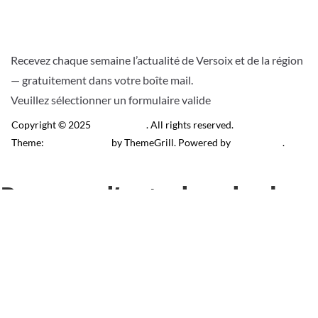
Recevez chaque semaine l’actualité de Versoix et de la région
— gratuitement dans votre boîte mail.
Veuillez sélectionner un formulaire valide
Copyright © 2025
Télé Versoix
. All rights reserved.
Theme:
ColorMag Pro
by ThemeGrill. Powered by
WordPress
.
Recevez l’actu locale de
Versoix & région