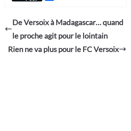
e
at
itt
ail
sa
ar
b
s
er
g
ta
o
A
e
De Versoix à Madagascar… quand
g
o
p
er
le proche agit pour le lointain
k
p
Rien ne va plus pour le FC Versoix