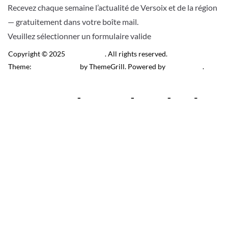
Recevez chaque semaine l’actualité de Versoix et de la région
— gratuitement dans votre boîte mail.
Veuillez sélectionner un formulaire valide
Copyright © 2025
Télé Versoix
. All rights reserved.
Theme:
ColorMag Pro
by ThemeGrill. Powered by
WordPress
.
Recevez l’actu locale de
Versoix & région
J’accepte de recevoir la newsletter.