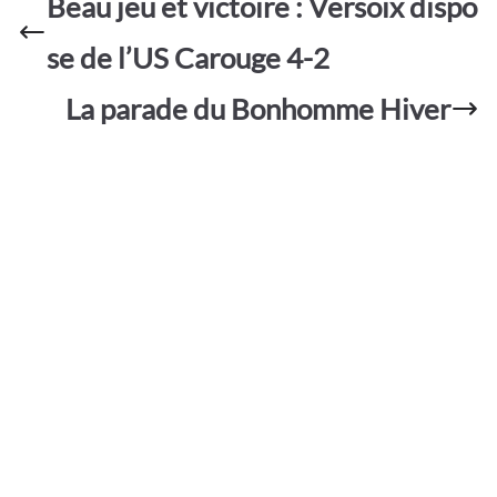
o
A
e
Beau jeu et victoire : Versoix dispo
g
o
p
er
se de l’US Carouge 4-2
k
p
La parade du Bonhomme Hiver