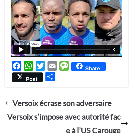
F
W
T
E
M
Share
ac
h
w
m
es
P
Post
e
at
itt
ail
sa
ar
b
s
er
g
ta
o
A
e
Versoix écrase son adversaire
g
o
p
er
Versoix s’impose avec autorité fac
k
p
e à l’US Carouge