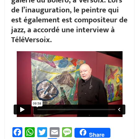
galerie du Boléro, à Versoix. Lors
de l’inauguration, le peintre qui
est également est compositeur de
jazz, a accordé une interview à
TéléVersoix.
F
W
T
E
M
Share