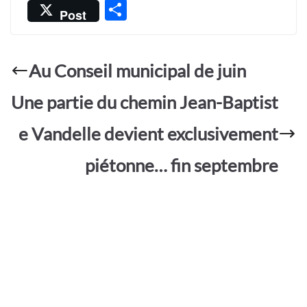
ac
h
w
m
es
P
Post
e
at
itt
ail
sa
ar
b
s
er
g
ta
o
A
e
Au Conseil municipal de juin
g
o
p
er
Une partie du chemin Jean-Baptist
k
p
e Vandelle devient exclusivement
piétonne… fin septembre