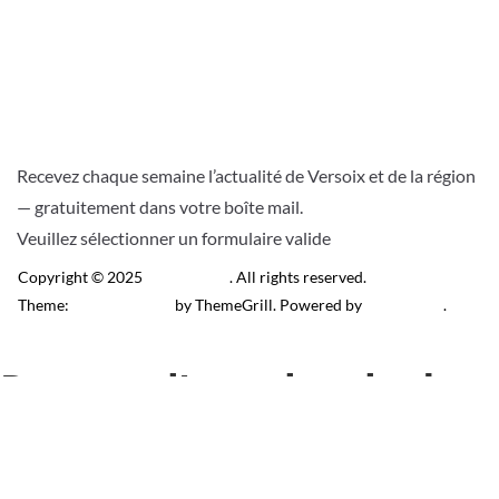
Recevez chaque semaine l’actualité de Versoix et de la région
— gratuitement dans votre boîte mail.
Veuillez sélectionner un formulaire valide
Copyright © 2025
Télé Versoix
. All rights reserved.
Theme:
ColorMag Pro
by ThemeGrill. Powered by
WordPress
.
Recevez l’actu locale de
Versoix & région