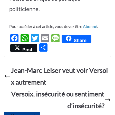
politicienne.
Pour accéder à cet article, vous devez être
Abonné
.
F
W
T
E
M
Share
ac
h
w
m
es
P
Post
e
at
itt
ail
sa
ar
b
s
er
g
ta
o
A
e
Jean-Marc Leiser veut voir Versoi
g
o
p
er
x autrement
k
p
Versoix, insécurité ou sentiment
d’insécurité?