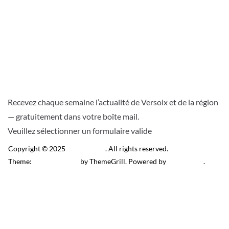
Recevez chaque semaine l’actualité de Versoix et de la région
— gratuitement dans votre boîte mail.
Veuillez sélectionner un formulaire valide
Copyright © 2025
Télé Versoix
. All rights reserved.
Theme:
ColorMag Pro
by ThemeGrill. Powered by
WordPress
.
Recevez l’actu locale de
Versoix & région