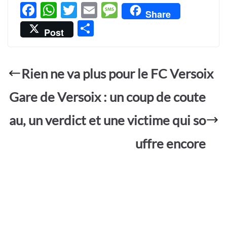
F
W
T
E
M
Share
ac
h
w
m
es
P
Post
e
at
itt
ail
sa
ar
b
s
er
g
ta
o
A
e
Rien ne va plus pour le FC Versoix
g
o
p
er
Gare de Versoix : un coup de coute
k
p
au, un verdict et une victime qui so
uffre encore