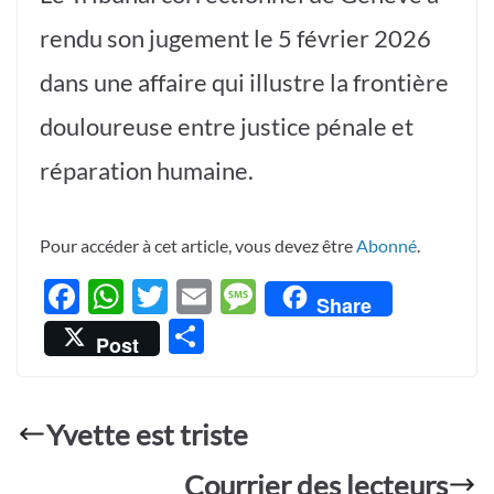
rendu son jugement le 5 février 2026
dans une affaire qui illustre la frontière
douloureuse entre justice pénale et
réparation humaine.
Pour accéder à cet article, vous devez être
Abonné
.
F
W
T
E
M
Share
ac
h
w
m
es
P
Post
e
at
itt
ail
sa
ar
b
s
er
g
ta
o
A
e
Yvette est triste
g
o
p
er
Courrier des lecteurs