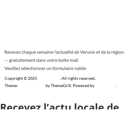
Recevez chaque semaine l’actualité de Versoix et de la région
— gratuitement dans votre boîte mail.
Veuillez sélectionner un formulaire valide
Copyright © 2025
Télé Versoix
. All rights reserved.
Theme:
ColorMag Pro
by ThemeGrill. Powered by
WordPress
.
Recevez l’actu locale de
Versoix & région