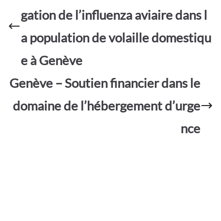
o
p
er
gation de l’influenza aviaire dans l
k
p
a population de volaille domestiqu
e à Genève
Genève – Soutien financier dans le
domaine de l’hébergement d’urge
nce