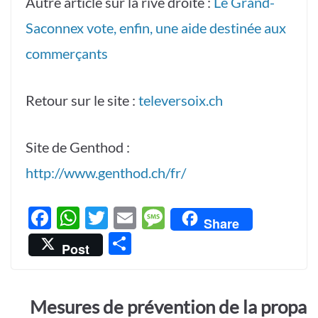
Autre article sur la rive droite :
Le Grand-
Saconnex vote, enfin, une aide destinée aux
commerçants
Retour sur le site :
televersoix.ch
Site de Genthod :
http://www.genthod.ch/fr/
F
W
T
E
M
Share
ac
h
w
m
es
P
Post
e
at
itt
ail
sa
ar
b
s
er
g
ta
o
A
e
Mesures de prévention de la propa
g