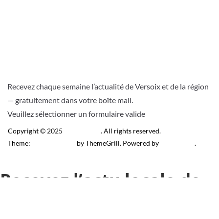
Recevez chaque semaine l’actualité de Versoix et de la région
— gratuitement dans votre boîte mail.
Veuillez sélectionner un formulaire valide
Copyright © 2025
Télé Versoix
. All rights reserved.
Theme:
ColorMag Pro
by ThemeGrill. Powered by
WordPress
.
Recevez l’actu locale de
Versoix & région