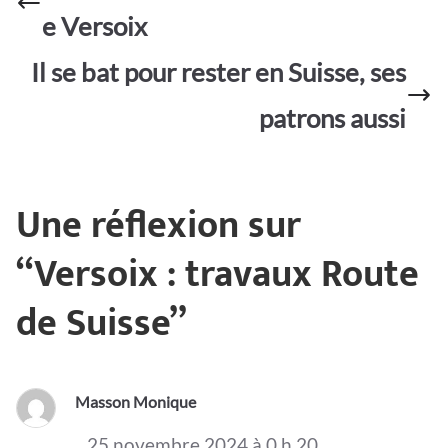
o
p
er
e Versoix
k
p
Il se bat pour rester en Suisse, ses
patrons aussi
Une réflexion sur
“
Versoix : travaux Route
de Suisse
”
Masson Monique
25 novembre 2024 à 0 h 20