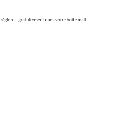
a région — gratuitement dans votre boîte mail.
ess
.
Versoix & région