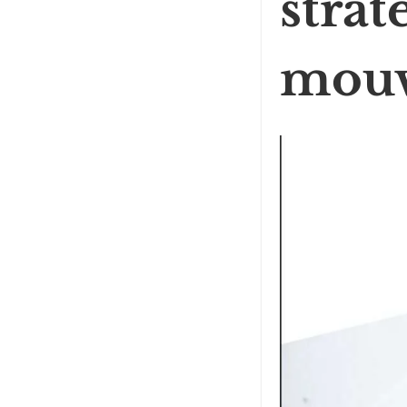
strat
mou