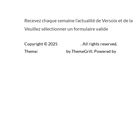
Recevez chaque semaine l’actualité de Versoix et de l
Veuillez sélectionner un formulaire valide
Copyright © 2025
Télé Versoix
. All rights reserved.
Theme:
ColorMag Pro
by ThemeGrill. Powered by
WordPr
Recevez l’actu locale de 
J’accepte de recevoir la newsletter.