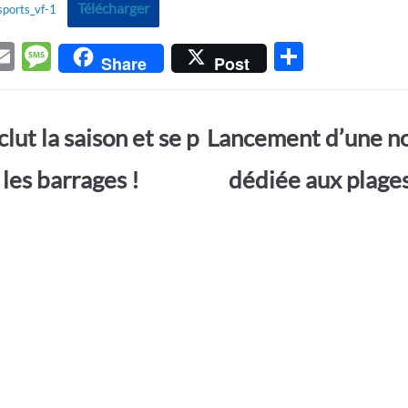
Télécharger
sports_vf-1
E
M
P
Share
Post
w
m
es
ar
t
ail
sa
ta
lut la saison et se p
Lancement d’une no
r
g
g
e
er
les barrages !
dédiée aux plage