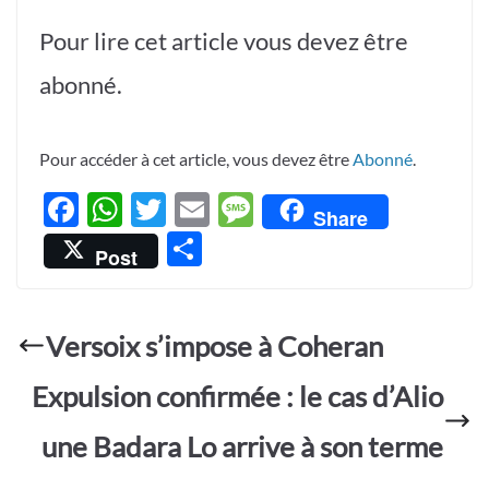
Pour lire cet article vous devez être
abonné.
Pour accéder à cet article, vous devez être
Abonné
.
F
W
T
E
M
Share
ac
h
w
m
es
P
Post
e
at
itt
ail
sa
ar
b
s
er
g
ta
o
A
e
Versoix s’impose à Coheran
g
o
p
er
Expulsion confirmée : le cas d’Alio
k
p
une Badara Lo arrive à son terme