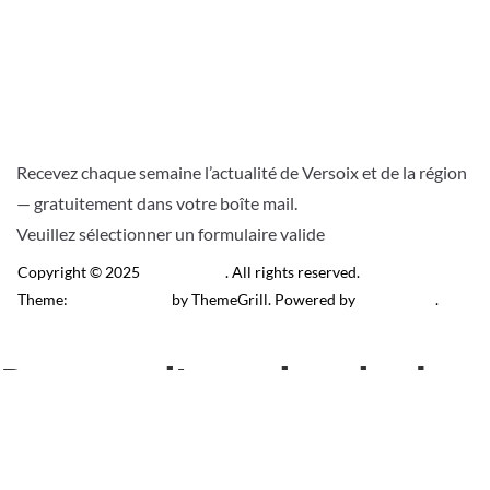
Recevez chaque semaine l’actualité de Versoix et de la région
— gratuitement dans votre boîte mail.
Veuillez sélectionner un formulaire valide
Copyright © 2025
Télé Versoix
. All rights reserved.
Theme:
ColorMag Pro
by ThemeGrill. Powered by
WordPress
.
Recevez l’actu locale de
Versoix & région