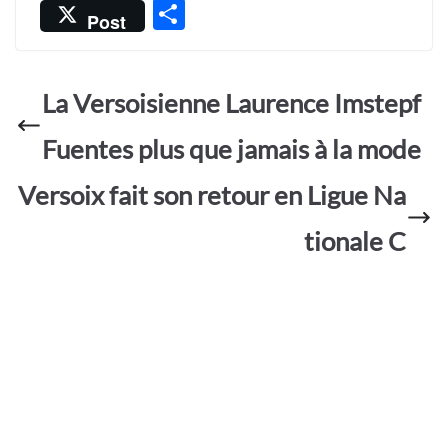
ac
h
w
m
es
P
Post
e
at
itt
ail
sa
ar
b
s
er
g
ta
o
A
e
La Versoisienne Laurence Imstepf
g
o
p
er
Fuentes plus que jamais à la mode
k
p
Versoix fait son retour en Ligue Na
tionale C