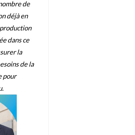
 nombre de
on déjà en
a production
vée dans ce
surer la
besoins de la
e pour
u.