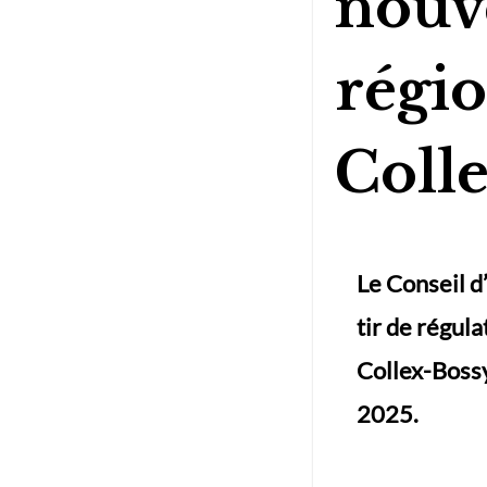
nouve
régio
Coll
Le Conseil d
tir de régula
Collex-Bossy
2025.