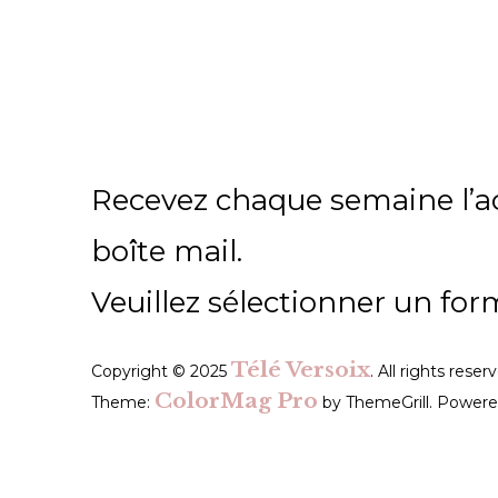
Recevez chaque semaine l’ac
boîte mail.
Veuillez sélectionner un for
Télé Versoix
Copyright © 2025
. All rights reser
ColorMag Pro
Theme:
by ThemeGrill. Power
Recevez l’actu locale de Versoix & ré