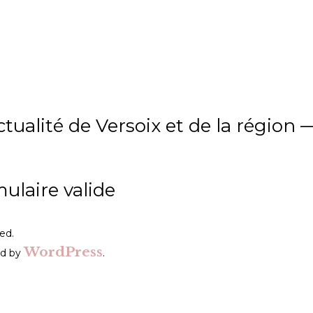
tualité de Versoix et de la région
mulaire valide
ved.
WordPress
ed by
.
gion