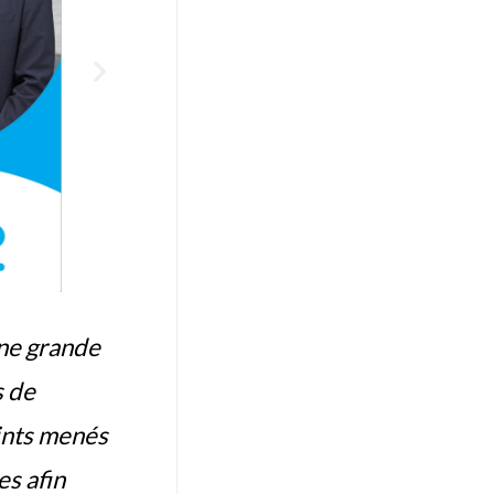
une grande
s de
oints menés
es afin