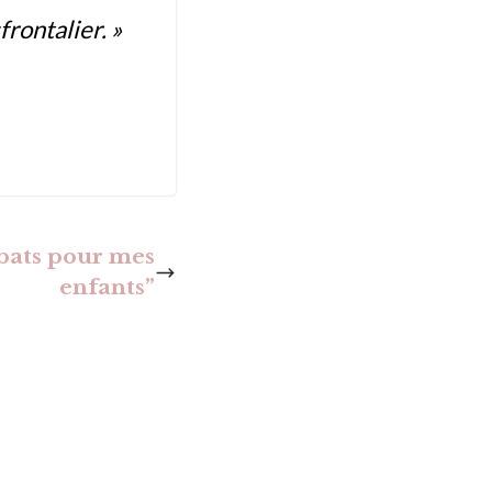
rontalier. »
e
 bats pour mes
enfants”