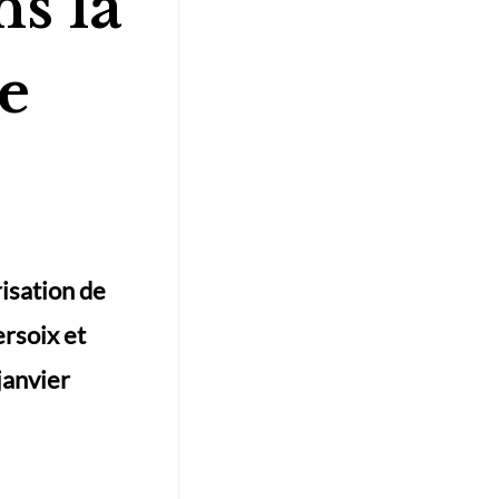
s la
de
risation de
ersoix et
janvier